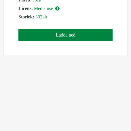
Licens:
Media use
Storlek:
302kb
Ladda ned