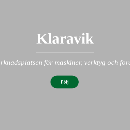
Klaravik
knadsplatsen för maskiner, verktyg och fo
Följ