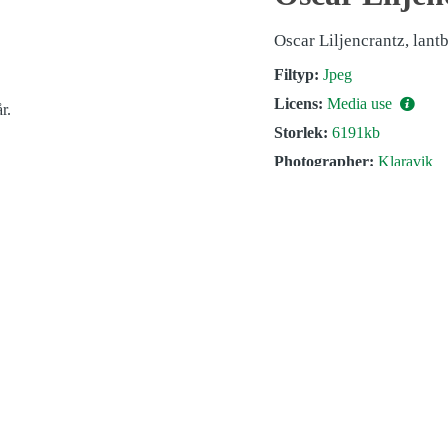
Oscar Liljencrantz, lantbr
Filtyp:
Jpeg
Licens:
Media use
Storlek:
6191kb
Photographer:
Klaravik