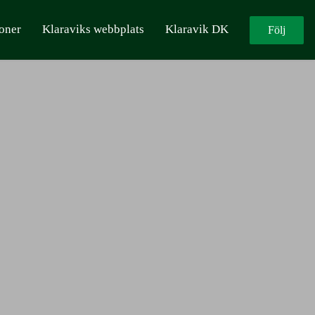
oner
Klaraviks webbplats
Klaravik DK
Följ