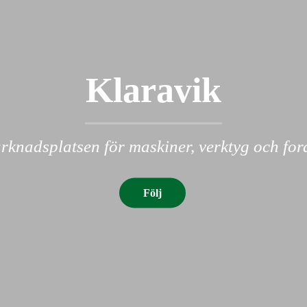
Klaravik
knadsplatsen för maskiner, verktyg och fo
Följ