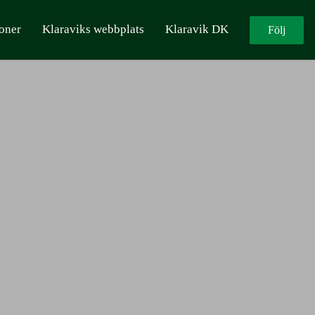
oner
Klaraviks webbplats
Klaravik DK
Följ