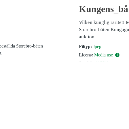
Kungens_båt
Vilken kunglig raritet! 
Storebro-båten Kungagus
auktion.
Filtyp:
Jpeg
Licens:
Media use
Storlek:
1189kb
Photographer:
Klaravik