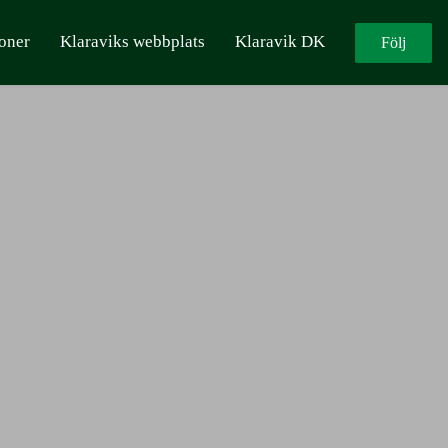
oner
Klaraviks webbplats
Klaravik DK
Följ