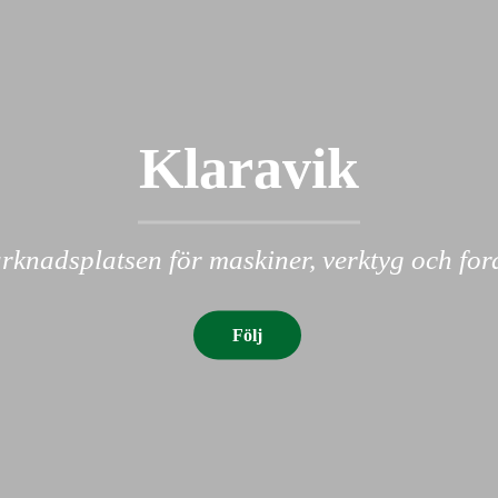
Klaravik
knadsplatsen för maskiner, verktyg och fo
Följ