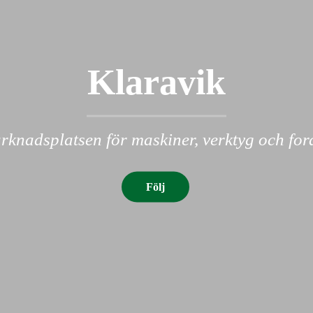
Klaravik
knadsplatsen för maskiner, verktyg och fo
Följ