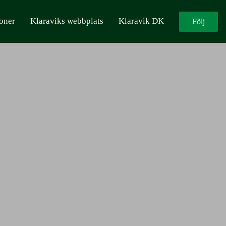
oner
Klaraviks webbplats
Klaravik DK
Följ