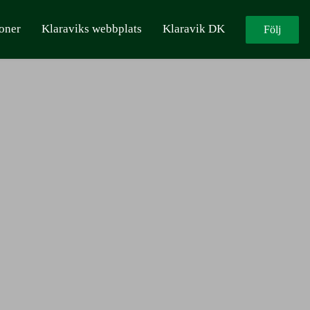
oner
Klaraviks webbplats
Klaravik DK
Följ