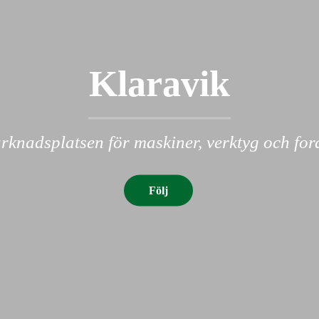
Klaravik
knadsplatsen för maskiner, verktyg och fo
Följ