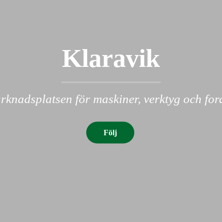
Klaravik
knadsplatsen för maskiner, verktyg och fo
Följ