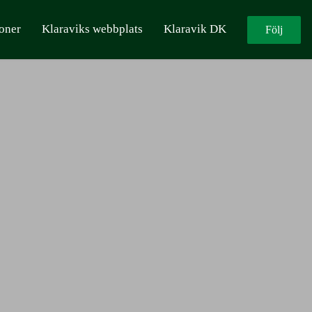
oner
Klaraviks webbplats
Klaravik DK
Följ