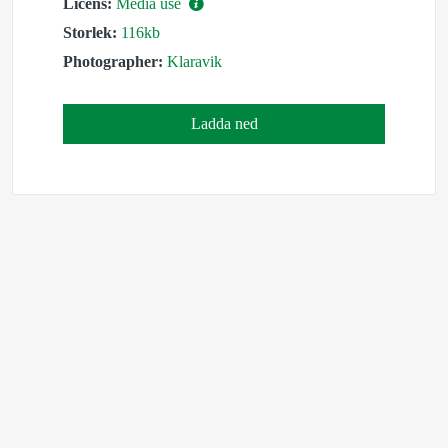
Licens:
Media use
Storlek:
116kb
Photographer:
Klaravik
Ladda ned