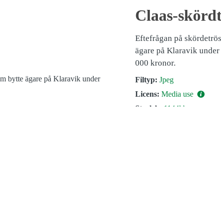
Claas-skördt
Eftefrågan på skördetrös
ägare på Klaravik under
000 kronor.
Filtyp:
Jpeg
Licens:
Media use
Storlek:
1144kb
Photographer:
Klaravik