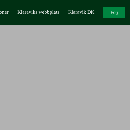
oner
Klaraviks webbplats
Klaravik DK
Följ