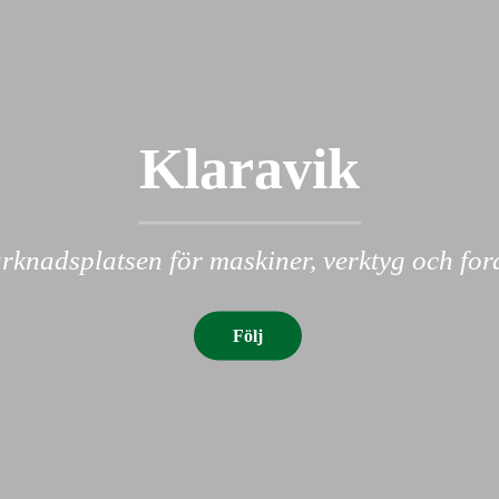
Klaravik
knadsplatsen för maskiner, verktyg och fo
Följ