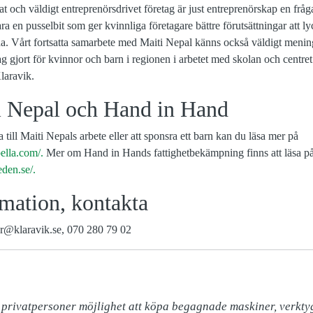
tat och väldigt entreprenörsdrivet företag är just entreprenörskap en fr
ra en pusselbit som ger kvinnliga företagare bättre förutsättningar att 
ada. Vårt fortsatta samarbete med Maiti Nepal känns också väldigt menings
drag gjort för kvinnor och barn i regionen i arbetet med skolan och centre
laravik.
 Nepal och Hand in Hand
a till Maiti Nepals arbete eller att sponsra ett barn kan du läsa mer på
ella.com/.
Mer om Hand in Hands fattighetbekämpning finns att läsa p
den.se/.
mation, kontakta
er@klaravik.se, 070 280 79 02
 privatpersoner möjlighet att köpa begagnade maskiner, verktyg