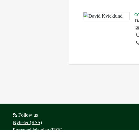
C
D
Follow us
Nyheter (RSS)
Pressmeddelanden (RSS)
Bloggposter (RSS)