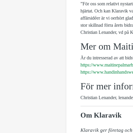
”För oss som relativt nystar
hjärtat. Och kan Klaravik va
affärsidéer är vi oerhört gl
stor skillnad förra årets bi
Christian Lenander, vd på K
Mer om Maiti
Är du intresserad av att bidr
https://www.maitinepalmarb
https://www.handinhandswe
För mer infor
Christian Lenander, lenand
Om Klaravik
Klaravik ger företag och