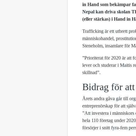
in Hand som bekämpar fat
Nepal kan driva skolan Th
(eller stärkas) i Hand in H
Trafficking är ett utbrett pr
människohandel, prostitution
Steneholm, insamlare för Ma
”Prioriterat för 2020 är att
lever och studerar i Maitis r
skillnad”.
Bidrag för att
Årets andra gåva går till or
entreprenörskap för att själv
”Att investera i människors e
hela 110 företag under 2020, 
försörjer i snitt fyra-fem p