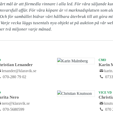
. Vårt mål är att förmedla vinnare i alla led. För våra säljande k
nsvarsfull affär. För våra köpare är vi marknadsplatsen som ald
Och för samhället bidrar vårt hållbara återbruk till att göra mil
 Varje vecka läggs tusentals nya objekt ut på auktion på vår webb
ger två miljoner varje månad.
D
CMO
hristian Lenander
Karin 
lenander@klaravik.se
kari
070-280 79 02
0733
D
VICE VD
arita Nero
Christi
nero@klaravik.se
knut
070-5680599
070 