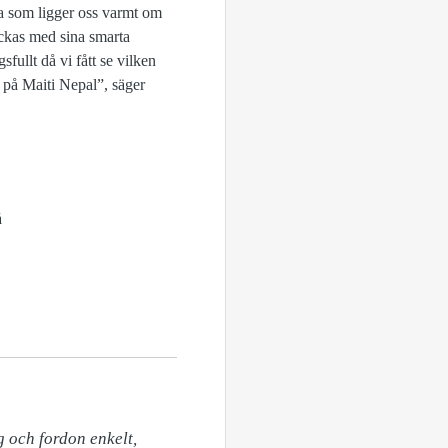
åga som ligger oss varmt om
lyckas med sina smarta
fullt då vi fått se vilken
t på Maiti Nepal”, säger
å
 och fordon enkelt, 