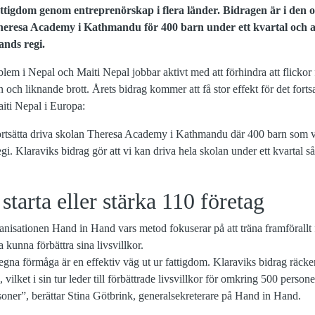
tigdom genom entreprenörskap i flera länder.
Bidragen är i den o
eresa Academy i Kathmandu för 400 barn under ett kvartal och at
ands regi.
oblem i Nepal och Maiti Nepal jobbar aktivt med att förhindra att flickor f
 och liknande brott. Årets bidrag kommer att få stor effekt för det fort
iti Nepal i Europa:
 fortsätta driva skolan Theresa Academy i Kathmandu där 400 barn som var
egi. Klaraviks bidrag gör att vi kan driva hela skolan under ett kvartal så
 starta eller stärka 110 företag
ganisationen Hand in Hand vars metod fokuserar på att träna framförallt f
a kunna förbättra sina livsvillkor.
gna förmåga är en effektiv väg ut ur fattigdom. Klaraviks bidrag räcker til
vilket i sin tur leder till förbättrade livsvillkor för omkring 500 person
ersoner”, berättar Stina Götbrink, generalsekreterare på Hand in Hand.