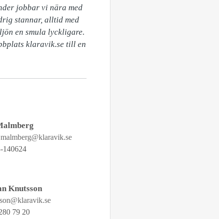
under jobbar vi nära med 
rig stannar, alltid med 
jön en smula lyckligare. 
plats klaravik.se till en 
Malmberg
n.malmberg@klaravik.se
-140624
an Knutsson
sson@klaravik.se
280 79 20