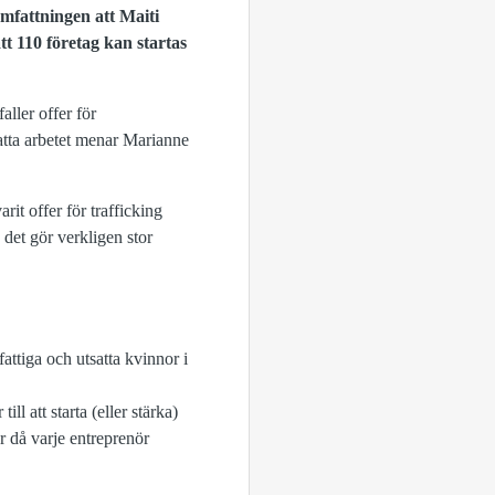
mfattningen att Maiti
t 110 företag kan startas
aller offer för
satta arbetet menar Marianne
it offer för trafficking
 det gör verkligen stor
attiga och utsatta kvinnor i
l att starta (eller stärka)
er då varje entreprenör