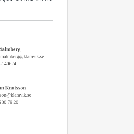
Malmberg
n.malmberg@klaravik.se
-140624
an Knutsson
sson@klaravik.se
280 79 20