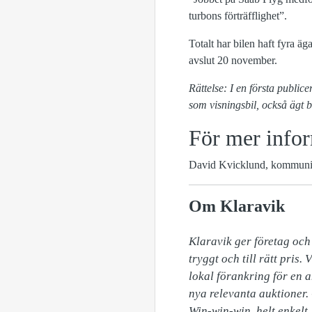
turbons förträfflighet”.
Totalt har bilen haft fyra ä
avslut 20 november.
Rättelse: I en första publi
som visningsbil, också ägt 
För mer infor
David Kvicklund, kommunik
Om Klaravik
Klaravik ger företag och
tryggt och till rätt pris
lokal förankring för en a
nya relevanta auktioner. 
Win-win-win, helt enkelt.