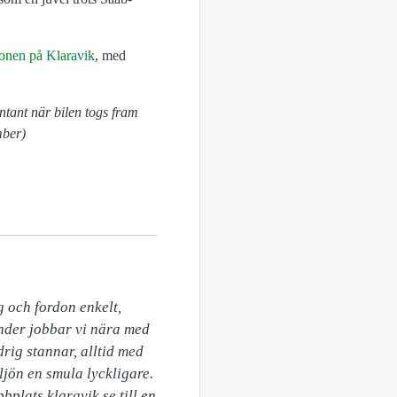
onen på Klaravik
, med
ntant när bilen togs fram
mber)
 och fordon enkelt, 
under jobbar vi nära med 
rig stannar, alltid med 
jön en smula lyckligare. 
plats klaravik.se till en 