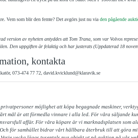
gare. Vem som blir den femte? Det avgörs just nu via
den pågående aukti
cerad version av nyheten antyddes att Tom Trana, som var Volvos represe
bilen. Den uppgiften är felaktig och har justerats (Uppdaterad 18 nove
mation, kontakta
atör, 073-474 77 72, david.kvicklund@klaravik.se
 privatpersoner möjlighet att köpa begagnade maskiner, verktyg
. Vårt mål är att förmedla vinnare i alla led. För våra säljande k
nsvarsfull affär. För våra köpare är vi marknadsplatsen som ald
Och för samhället bidrar vårt hållbara återbruk till att göra mil
 Varje vecka läggs tusentals nya objekt ut på auktion på vår webb