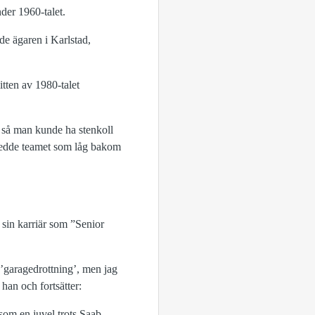
der 1960-talet.
de ägaren i Karlstad,
tten av 1980-talet
e så man kunde ha stenkoll
är ledde teamet som låg bakom
sin karriär som ”Senior
n ’garagedrottning’, men jag
 han och fortsätter:
som en juvel trots Saab-