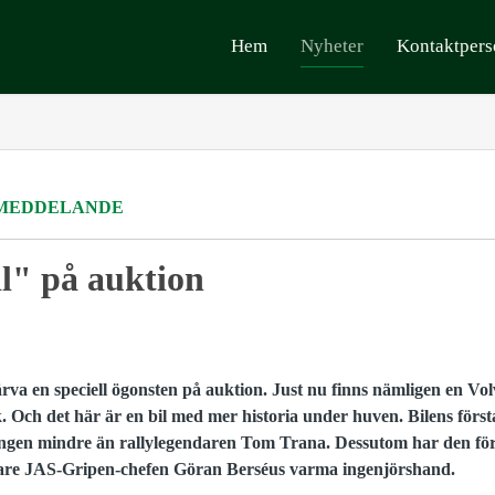
Hem
Nyheter
Kontaktpers
MEDDELANDE
l" på auktion
ärva en speciell ögonsten på auktion. Just nu finns nämligen en Vo
. Och det här är en bil med mer historia under huven. Bilens först
 ingen mindre än rallylegendaren Tom Trana. Dessutom har den fö
k vare JAS-Gripen-chefen Göran Berséus varma ingenjörshand.