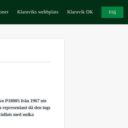
oner
Klaraviks webbplats
Klaravik DK
Följ
lvo P1800S från 1967 ute
a representant då den togs
rädlats med unika