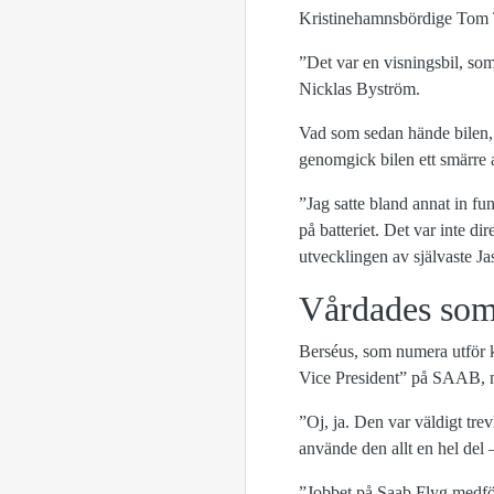
Kristinehamnsbördige Tom Tr
”Det var en visningsbil, so
Nicklas Byström.
Vad som sedan hände bilen, 
genomgick bilen ett smärre a
”Jag satte bland annat in f
på batteriet. Det var inte d
utvecklingen av självaste Ja
Vårdades som
Berséus, som numera utför k
Vice President” på SAAB, 
”Oj, ja. Den var väldigt tre
använde den allt en hel del –
”Jobbet på Saab Flyg medför