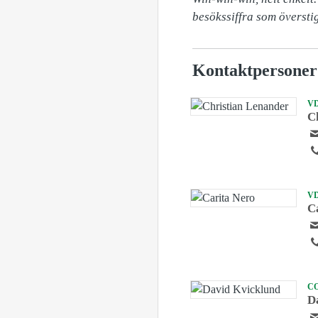
besökssiffra som översti
Kontaktpersoner
V
C
V
C
C
D