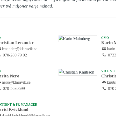
ger två miljoner varje månad.
D
CMO
hristian Lenander
Karin 
lenander@klaravik.se
kari
070-280 79 02
0733
D
VICE VD
arita Nero
Christi
nero@klaravik.se
knut
070-5680599
070 
ONTENT & PR MANAGER
avid Kvicklund
david.kvicklund@klaravik.se