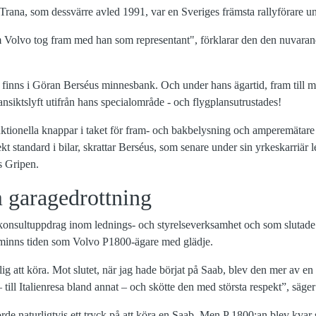
ana, som dessvärre avled 1991, var en Sveriges främsta rallyförare un
m Volvo tog fram med han som representant", förklarar den den nuvaran
finns i Göran Berséus minnesbank. Och under hans ägartid, fram till mi
nsiktslyft utifrån hans specialområde - och flygplansutrustades!
unktionella knappar i taket för fram- och bakbelysning och amperemätar
irekt standard i bilar, skrattar Berséus, som senare under sin yrkeskarri
s Gripen.
 garagedrottning
onsultuppdrag inom lednings- och styrelseverksamhet och som slutade 
minns tiden som Volvo P1800-ägare med glädje.
vlig att köra. Mot slutet, när jag hade börjat på Saab, blev den mer av e
 till Italienresa bland annat – och skötte den med största respekt”, säger
de naturligtvis ett tryck på att köra en Saab. Men P 1800:an blev kvar 