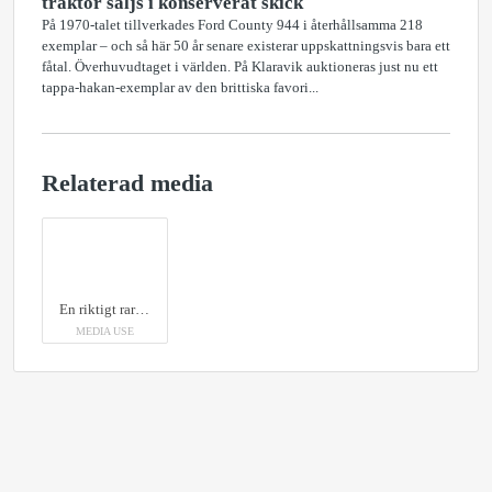
traktor säljs i konserverat skick
På 1970-talet tillverkades Ford County 944 i återhållsamma 218
exemplar – och så här 50 år senare existerar uppskattningsvis bara ett
fåtal. Överhuvudtaget i världen. På Klaravik auktioneras just nu ett
tappa-hakan-exemplar av den brittiska favori...
Relaterad media
En riktigt raritet från Östblocket – nu säljs en Dutra DX110 på Klaravik.
MEDIA USE