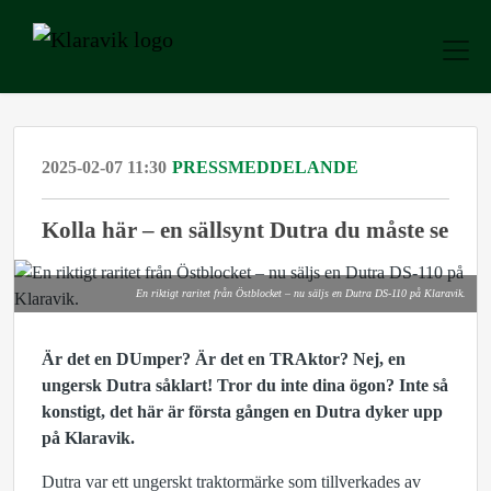
2025-02-07 11:30
PRESSMEDDELANDE
Kolla här – en sällsynt Dutra du måste se
En riktigt raritet från Östblocket – nu säljs en Dutra DS-110 på Klaravik.
Är det en DUmper? Är det en TRAktor? Nej, en
ungersk Dutra såklart!
Tror du inte dina ögon? Inte så
konstigt, det här är första gången en Dutra dyker upp
på Klaravik.
Dutra var ett ungerskt traktormärke som tillverkades av