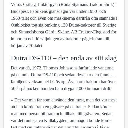
Vörös Csillag Traktorgyár (Röda Stjärnans Traktorfabrik) i
Budapest. Fabrikens glansdagar var under 1950- och
1960-talet och även om maskinerna därifrån ofta stannade i
Östblocket tog sig omkring 130 Dutra-traktorer till Sverige
och Simmelsberga Gård i Skåne. AB Traktor-Flyg stod för
importen och försäljningen av traktorer pågick fram till
början av 70-talet.
Dutra DS-110 – den enda av sitt slag
Det var då, 1972, Thomas Johnssons farfar lade vantarna
på en unik Dutra DS-110 och sedan dess har den funnits i
familjens verksamhet i Gösarp. Även om traktorn har över
50 år på nacken har den bara dryga 2 000 timmar i drift.
– Det var min far som använde den mest, men det var mest
att han körde fram en grävare på en trailer. Sedan körde
man med personbil fram och tillbaka till grävaren. Sedan
var det runt själva Kullabygden, om någon bonde körde
fast med sin traktor så var det ”ring till Gösarp så få de