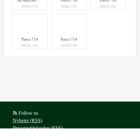
Nu säljs det ovanliga traktor-monstret Parca 714 på Klaravik.
Parca 714
Parca 714
MEDIA USE
MEDIA USE
MEDIA USE
Parca 714
Parca 714
MEDIA USE
MEDIA USE
Follow us
Nyheter (RSS)
Pressmeddelanden (RSS)
Bloggposter (RSS)