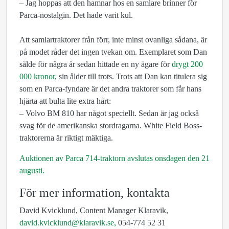
– Jag hoppas att den hamnar hos en samlare brinner för
Parca-nostalgin. Det hade varit kul.
Att samlartraktorer från förr, inte minst ovanliga sådana, är
på modet råder det ingen tvekan om. Exemplaret som Dan
sålde för några år sedan hittade en ny ägare för
drygt 200
000 kronor
, sin ålder till trots. Trots att Dan kan titulera sig
som en Parca-fyndare är det andra traktorer som får hans
hjärta att bulta lite extra hårt:
– Volvo BM 810 har något speciellt. Sedan är jag också
svag för de amerikanska stordragarna. White Field Boss-
traktorerna är riktigt mäktiga.
Auktionen av Parca 714-traktorn avslutas onsdagen den 21
augusti.
För mer information, kontakta
David Kvicklund, Content Manager Klaravik,
david.kvicklund@klaravik.se,
054-774 52 31