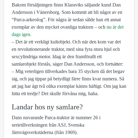
Bakom försäljningen finns Klaraviks säljande kund Dan
Andersson i Vänersborg. Som kommit att bli något av en
“Parca-arkeolog”. För några år sedan sålde han ett annat
exemplar av den mycket ovanliga traktorn – och
nu är det
dags igen.
– Det är ett verkligt kultobjekt. Och när den kom var det
en
revolutionerande
traktor, med sina fyra stora hjul och
sexcylindriga motor. Idag är den framförallt ett
samlarobjekt förstås, säger Dan Andersson, och fortsätter:
– Mig veterligen tillverkades bara 35 stycken då det begav
sig, och jag tippar på betydligt färre finns kvar numera. Så
att jag har ägt två olika exemplar känns häftigt. Om jag kan
hitta ett tredje? Det skulle förvåna mig, haha.
Landar hos ny samlare?
Dans nuvarande Parca-traktor är nummer 26 i
serietillverkningen från ASJ, Svenska
Järnvägsverkstäderna (från 1969).