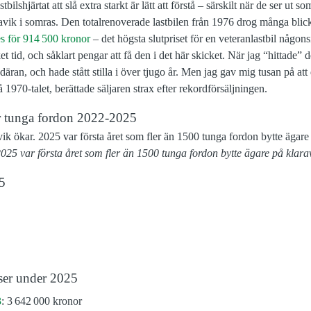
stbilshjärtat att slå extra starkt är lätt att förstå – särskilt när de ser 
avik i somras. Den totalrenoverade lastbilen från 1976 drog många blickar
s för 914 500 kronor
– det högsta slutpriset för en veteranlastbil någon
t tid, och såklart pengar att få den i det här skicket. När jag “hittade” 
äran, och hade stått stilla i över tjugo år. Men jag gav mig tusan på att 
 1970-talet, berättade säljaren strax efter rekordförsäljningen.
för tunga fordon 2022-2025
2025 var första året som fler än 1500 tunga fordon bytte ägare på klarav
5
ser under 2025
3
: 3 642 000 kronor