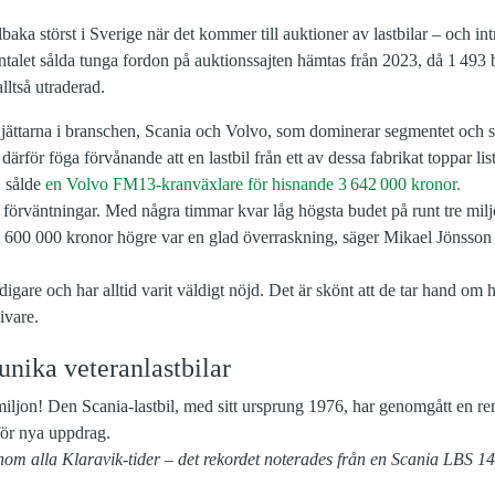
llbaka störst i Sverige när det kommer till auktioner av lastbilar – och int
antalet sålda tunga fordon på auktionssajten hämtas från 2023, då 1 493 bj
lltså utraderad.
t jättarna i branschen, Scania och Volvo, som dominerar segmentet och s
därför föga förvånande att en lastbil från ett av dessa fabrikat toppar li
B sålde
en Volvo FM13-kranväxlare för hisnande 3 642 000 kronor.
 förväntningar. Med några timmar kvar låg högsta budet på runt tre miljo
t 600 000 kronor högre var en glad överraskning, säger Mikael Jönsso
idigare och har alltid varit väldigt nöjd. Det är skönt att de tar hand om 
ivare.
unika veteranlastbilar
nom alla Klaravik-tider – det rekordet noterades från en Scania LBS 1