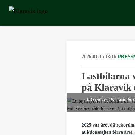
2026-01-15 13:16
PRESS
Lastbilarna 
på Klaravik
Ett rejält lyft för lastbi
2025 var året då rekordmå
auktionssajten förra året