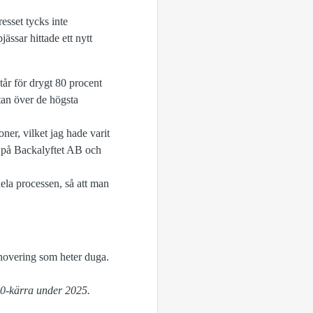
resset tycks inte
ässar hittade ett nytt
tår för drygt 80 procent
stan över de högsta
ner, vilket jag hade varit
n på Backalyftet AB och
hela processen, så att man
40-kärra under 2025.