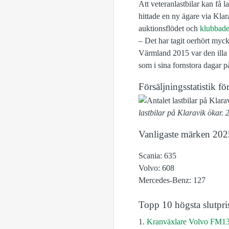
Att veteranlastbilar kan få la
hittade en ny ägare via Klar
auktionsflödet och
klubbade
– Det har tagit oerhört mycke
Värmland 2015 var den illa d
som i sina fornstora dagar på
Försäljningsstatistik 
lastbilar på Klaravik ökar. 
Vanligaste märken 202
Scania: 635
Volvo: 608
Mercedes-Benz: 127
Topp 10 högsta slutpri
1.
Kranväxlare Volvo FM1