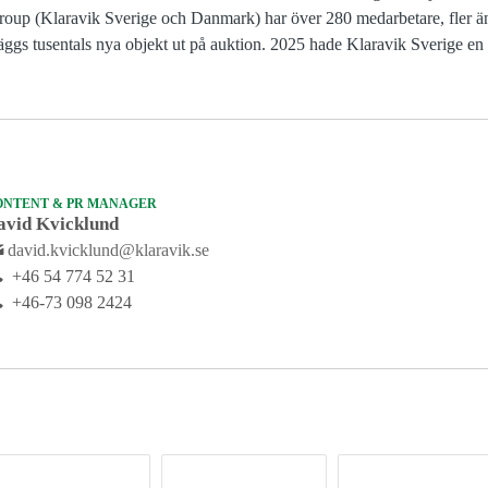
Group (Klaravik Sverige och Danmark) har över 280 medarbetare, fler ä
äggs tusentals nya objekt ut på auktion. 2025 hade Klaravik Sverige en
ONTENT & PR MANAGER
avid Kvicklund
david.kvicklund@klaravik.se
+46 54 774 52 31
+46-73 098 2424