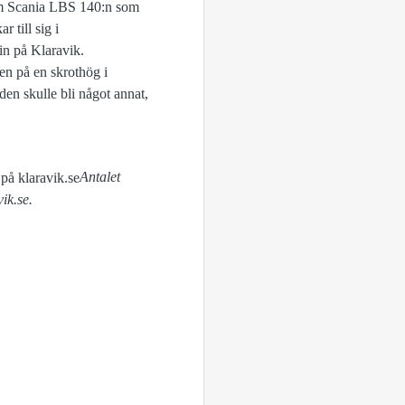
ut som Scania LBS 140:n som
 till sig i
sin på Klaravik.
den på en skrothög i
den skulle bli något annat,
Antalet
ik.se.