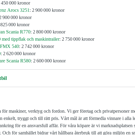
3 450 000 kronor
Benz
Arocs
3251
: 2 900 000 kronor
 2 900 000 kronor
2 825 000 kronor
ran Scania R770
: 2 800 000 kronor
med tippflak och maskintrailer
: 2 750 000 kronor
FMX
540
: 2 742 000 kronor
0
: 2 620 000 kronor
lare Scania R580
: 2 600 000 kronor
bil
 för maskiner, verktyg och fordon. Vi ger företag och privatpersoner m
enkelt, tryggt och till rätt pris. Vårt mål är att förmedla vinnare i alla
ankring för en ansvarsfull affär. För våra köpare är vi marknadsplatsen s
 Och för samhället bidrar vårt hållbara återbruk till att göra miljön en 