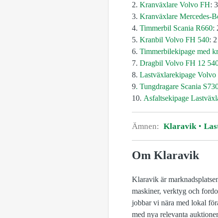
2.
Kranväxlare Volvo
FH
: 
3.
Kranväxlare Mercedes-
4.
Timmerbil Scania R660
:
5.
Kranbil Volvo
FH
540
: 
6.
Timmerbilekipage med k
7.
Dragbil Volvo
FH
12 540 
8.
Lastväxlarekipage Volvo
9
. Tungdragare Scania S73
10.
Asfaltsekipage Lastväx
Ämnen:
Klaravik
Last
Om Klaravik
Klaravik är marknadsplatsen
maskiner, verktyg och fordon 
jobbar vi nära med lokal för
med nya relevanta auktioner.