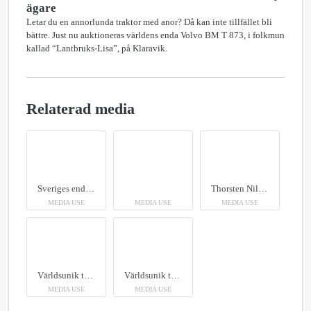
ägare
Letar du en annorlunda traktor med anor? Då kan inte tillfället bli
bättre. Just nu auktioneras världens enda Volvo BM T 873, i folkmun
kallad “Lantbruks-Lisa”, på Klaravik.
Relaterad media
Sveriges enda "Lantbruks-Lisa" flyttar "hem". Efter 60 år på vift återvänder världens enda Volvo BM T873 till Eskilstuna för att bli museiföremål.
Thorsten Nilsson, från Färjestaden, är nuvarande ägare av traktorn. Och i hans regi gick den världsunika traktorn från skrot till läckert renoverad. 2010, efter ett års fix och trix, rullade "Lantbruks-Lisa" på nytt.
MEDIA USE
MEDIA USE
MEDIA USE
Världsunik traktor! Världens enda "Lantbruks-Lisa"-traktor med ursprung från 1966 letar just nu ny ägare på Klaravik.
Världsunik traktor! Världens enda "Lantbruks-Lisa"-traktor med ursprung från 1966 letar just nu ny ägare på Klaravik.
MEDIA USE
MEDIA USE