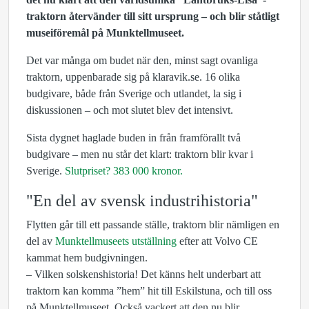
traktorn återvänder till sitt ursprung – och blir ståtligt
museiföremål på Munktellmuseet.
Det var många om budet när den, minst sagt ovanliga
traktorn, uppenbarade sig på klaravik.se. 16 olika
budgivare, både från Sverige och utlandet, la sig i
diskussionen – och mot slutet blev det intensivt.
Sista dygnet haglade buden in från framförallt två
budgivare – men nu står det klart: traktorn blir kvar i
Sverige.
Slutpriset? 383 000 kronor.
"En del av svensk industrihistoria"
Flytten går till ett passande ställe, traktorn blir nämligen en
del av
Munktellmuseets utställning
efter att Volvo CE
kammat hem budgivningen.
– Vilken solskenshistoria! Det känns helt underbart att
traktorn kan komma ”hem” hit till Eskilstuna, och till oss
på Munktellmuseet. Också vackert att den nu blir