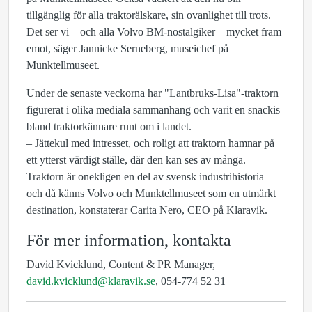
tillgänglig för alla traktorälskare, sin ovanlighet till trots.
Det ser vi – och alla Volvo BM-nostalgiker – mycket fram
emot, säger Jannicke Serneberg, museichef på
Munktellmuseet.
Under de senaste veckorna har "Lantbruks-Lisa"-traktorn
figurerat i olika mediala sammanhang och varit en snackis
bland traktorkännare runt om i landet.
– Jättekul med intresset, och roligt att traktorn hamnar på
ett ytterst värdigt ställe, där den kan ses av många.
Traktorn är onekligen en del av svensk industrihistoria –
och då känns Volvo och Munktellmuseet som en utmärkt
destination, konstaterar Carita Nero, CEO på Klaravik.
För mer information, kontakta
David Kvicklund, Content & PR Manager,
david.kvicklund@klaravik.se
, 054-774 52 31