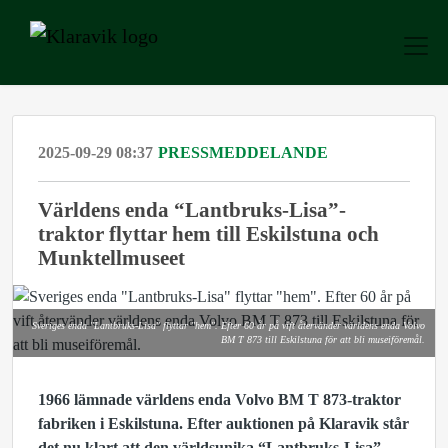
2025-09-29 08:37
PRESSMEDDELANDE
Världens enda “Lantbruks-Lisa”-
traktor flyttar hem till Eskilstuna och
Munktellmuseet
Sveriges enda "Lantbruks-Lisa" flyttar "hem". Efter 60 år på vift återvänder världens enda Volvo
BM T 873 till Eskilstuna för att bli museiföremål.
1966 lämnade världens enda Volvo BM T 873-traktor
fabriken i Eskilstuna. Efter auktionen på Klaravik står
det nu klart att den världsunika “Lantbruks-Lisa”-