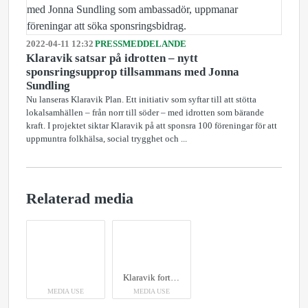
2022-04-11 12:32
PRESSMEDDELANDE
Klaravik satsar på idrotten – nytt
sponsringsupprop tillsammans med Jonna
Sundling
Nu lanseras Klaravik Plan. Ett initiativ som syftar till att stötta
lokalsamhällen – från norr till söder – med idrotten som bärande
kraft. I projektet siktar Klaravik på att sponsra 100 föreningar för att
uppmuntra folkhälsa, social trygghet och ...
Relaterad media
Klaravik fortsätter – och växlar upp – sin satsning på ungdomsidrott.
MEDIA USE
MEDIA USE