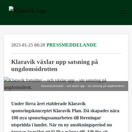
2023-01-25 08:20
PRESSMEDDELANDE
Klaravik växlar upp satsning på
ungdomsidrotten
Klaravik fortsätter – och växlar upp – sin satsning på ungdomsidrott.
Under förra året etablerade Klaravik
sponsringskonceptet Klaravik Plan. Då skapades nära
100 nya sponsringssamarbeten till föreningar
utspridda i landet. När en ny ansökningsperiod nu
öppnar är målet att få lika många till. Allt för att