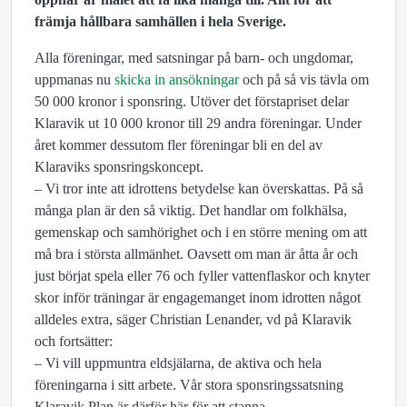
främja hållbara samhällen i hela Sverige.
Alla föreningar, med satsningar på barn- och ungdomar,
uppmanas nu
skicka in ansökningar
och på så vis tävla om
50 000 kronor i sponsring. Utöver det förstapriset delar
Klaravik ut 10 000 kronor till 29 andra föreningar. Under
året kommer dessutom fler föreningar bli en del av
Klaraviks sponsringskoncept.
– Vi tror inte att idrottens betydelse kan överskattas. På så
många plan är den så viktig. Det handlar om folkhälsa,
gemenskap och samhörighet och i en större mening om att
må bra i största allmänhet. Oavsett om man är åtta år och
just börjat spela eller 76 och fyller vattenflaskor och knyter
skor inför träningar är engagemanget inom idrotten något
alldeles extra, säger Christian Lenander, vd på Klaravik
och fortsätter:
– Vi vill uppmuntra eldsjälarna, de aktiva och hela
föreningarna i sitt arbete. Vår stora sponsringssatsning
Klaravik Plan är därför här för att stanna.